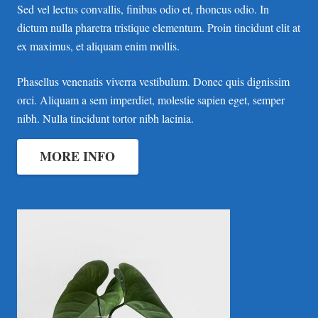
Sed vel lectus convallis, finibus odio et, rhoncus odio. In
dictum nulla pharetra tristique elementum. Proin tincidunt elit at
ex maximus, et aliquam enim mollis.
Phasellus venenatis viverra vestibulum. Donec quis dignissim
orci. Aliquam a sem imperdiet, molestie sapien eget, semper
nibh. Nulla tincidunt tortor nibh lacinia.
MORE INFO